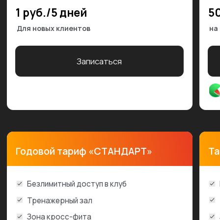
Безлимитный доступ в клуб
Безлимитный доступ в к
Тренажерный зал
Тренажерный зал
Зона кросс-фита
Зона кросс-фита
Кардио зона
Кардио зона
Групповые тренировки
Групповые тренировки
Анализ состава тела ACCUNIQ с тренером
Анализ состава тела A
Мобильное приложение
Мобильное приложение
Персональная тренировка с тренером
Персональная трениро
Шкафчик на выбор
Шкафчик на выбор
Тренировочная программа
Тренировочная програ
1583 руб./мес
1300 руб./мес
12 месяцев доступа в клуб
Возраст с 14 до 23х лет
Подробнее
Подробн
Доступна рассрочка
Доступна рассрочка