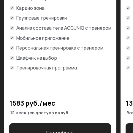
Тариф «СТАНДАРТ»
Тариф «55+»
Доступ в клуб до 17:00 
Безлимитный доступ в клуб
выходные безлимит
Тренажерный зал
Тренажерный зал
Зона кросс-фита
Зона кросс-фита
Кардио зона
Кардио зона
Групповые тренировки
Групповые тренировки
Анализ состава тела ACCUNIQ с тренером
Анализ состава тела A
Мобильное приложение
Мобильное приложение
Персональная тренировка с тренером
Персональная трениро
Шкафчик на выбор
Шкафчик на выбор
Тренировочная программа
Тренировочная програ
1900 руб./мес
1500 руб./мес
Оплата ежемесячно, отмена в любой момент
Оплата ежемесячно, отмена в любой момент