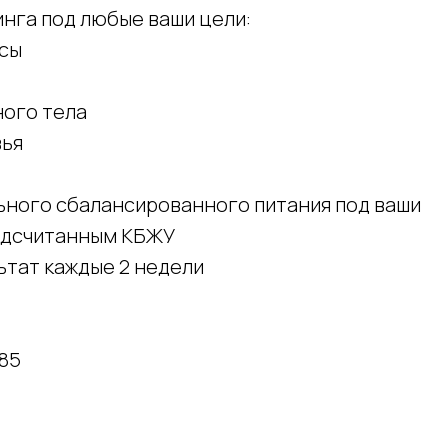
нга под любые ваши цели:
сы
ого тела
вья
ьного сбалансированного питания под ваши
подсчитанным КБЖУ
тат каждые 2 недели
85