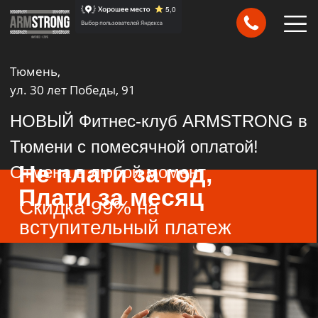
Тюмень,
ул. 30 лет Победы, 91
НОВЫЙ Фитнес-клуб ARMSTRONG в
Тари
Тари
Тюмени с помесячной оплатой!
Не плати за год,
Отмена в любой момент
Плати за месяц
Скидка 99% на
вступительный платеж