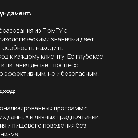
ундамент:
бразования из ТюмГУ с
сихологическими знаниями дает
способность находить
од к каждому клиенту. Её глубокое
и питания делает процесс
о эффективным, но и безопасным.
дход:
сонализированных программ с
их данных и личных предпочтений;
ия и пищевого поведения без
анизма;