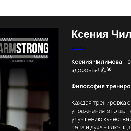
Тренеры
Ксения Чи
МЕСЯЦ
Ксения Чилимова
– 
здоровья! 💪🌟
Философия трениро
Каждая тренировка с
упражнения, это шаг 
улучшению качества 
тела и духа – ключ к